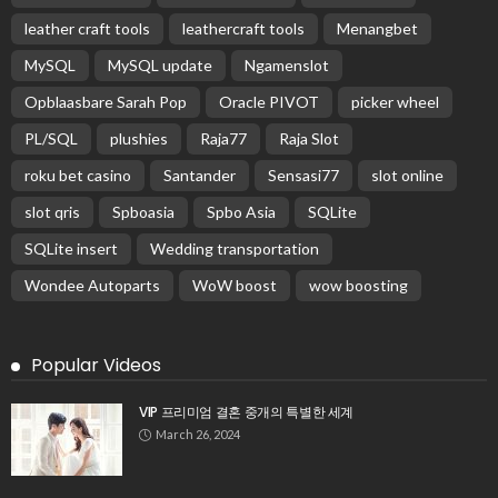
leather craft tools
leathercraft tools
Menangbet
MySQL
MySQL update
Ngamenslot
Opblaasbare Sarah Pop
Oracle PIVOT
picker wheel
PL/SQL
plushies
Raja77
Raja Slot
roku bet casino
Santander
Sensasi77
slot online
slot qris
Spboasia
Spbo Asia
SQLite
SQLite insert
Wedding transportation
Wondee Autoparts
WoW boost
wow boosting
Popular Videos
VIP 프리미엄 결혼 중개의 특별한 세계
March 26, 2024