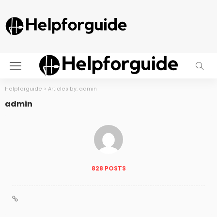
Helpforguide
>
Articles by: admin
admin
828 POSTS