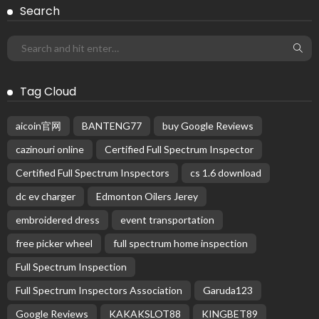
Search
Tag Cloud
aicoin官网
BANTENG77
buy Google Reviews
cazinouri online
Certified Full Spectrum Inspector
Certified Full Spectrum Inspectors
cs 1.6 download
dc ev charger
Edmonton Oilers Jerey
embroidered dress
event transportation
free picker wheel
full spectrum home inspection
Full Spectrum Inspection
Full Spectrum Inspectors Association
Garuda123
Google Reviews
KAKAKSLOT88
KINGBET89