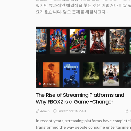
있지만 효과적인 해결책을 찾는 것은 어렵거나 비쌀 
요가 없습니다. 탈모 문제를 해결하고자...
OTHERS
The Rise of Streaming Platforms and
Why FBOXZ is a Game-Changer
December 10, 2024
Admin
In recent years, streaming platforms have completel
transformed the way people consume entertainmen