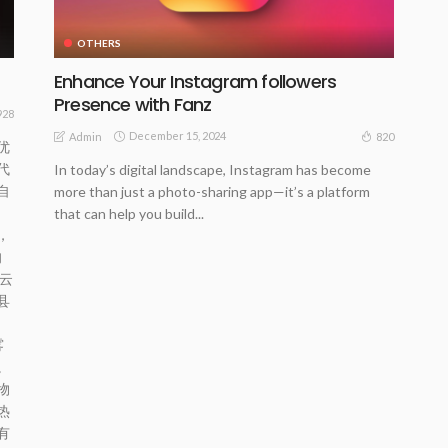
OTHERS
Enhance Your Instagram followers
Presence with Fanz
928
December 15, 2024
820
Admin
优
代
In today’s digital landscape, Instagram has become
自
more than just a photo-sharing app—it’s a platform
that can help you build...
，
的
云
县
雾
。
物
热
有