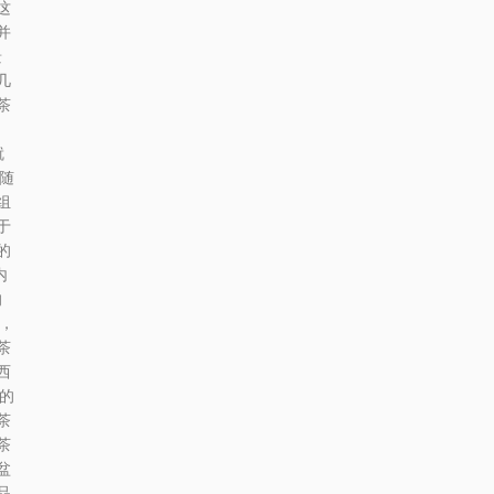
这
并
景
几
茶
就
随
组
于
的
内
的
，
茶
西
的
茶
茶
盆
品