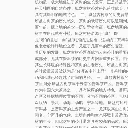
机物质，极大地促进了茶树的生长发育。正是得益于
得天独厚的自然条件，班盆古树茶才得以茁壮成长，
具有其鲜明的地域特色。 二、班盆古树茶的历史背
班盆古树茶的历史悠久，茶树的栽培历史可以追溯到
百年前。据当地的茶农与历史学者考证，班盆地区的
树早在唐代就有种植。班盆村得名源于“班”，即
是“老”的意思，而“盆”则指的是盆地，这里的古茶树
像老者般静静地伫立着，见证了几百年的历史变迁。 
着历史的发展，班盆古树茶逐渐成为云南茶叶的重要
成部分，尤其在普洱茶的历史中占据着重要位置。由
其生长环境的特殊性和茶树的古老历史，班盆古树茶
茶叶质量常常被认为是“普洱茶中的上品”，其茶叶的
涵和风味已经超越了时间的考验。 三、班盆古树茶
茶区划分 班盆古树茶属于云南的普洱茶产区。普洱茶
作为中国六大茶类之一，具有浓厚的地方特色。普洱
产区又根据地理位置的不同，分为不同的茶区，包括
双版纳、景洪、勐海、勐腊、宁洱等地。 班盆村所处
宁洱县，是普洱茶的主要产区之一，尤其以高山古树
闻名。宁洱县的气候、土壤条件和生态环境非常适宜
树的生长，因此这里的茶叶通常具有较高的品质。班
古树茶正是在这样一个环境中生长出来的，其茶叶的