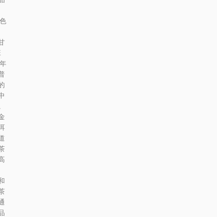
色
甘
班
年
普
的
中
。
金
洱
道
茶
高
，
和
茶
通
品