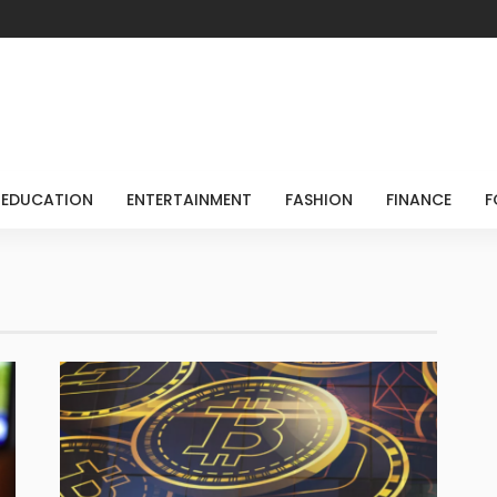
EDUCATION
ENTERTAINMENT
FASHION
FINANCE
F
t Visibility to GCC Contracting Companies