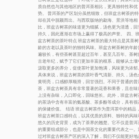
质自然也与其他地区的普洱茶相比，更具独特性和优
势。 普洱茶的产区划分虽然细致，但班盆古树茶的特
却在其中脱颖而出。与西双版纳的勐海、景洪等地相
比，班盆古树茶的味道更为细腻，汤色更为清透，回
持久，因此逐渐在市场上赢得了极高的声誉。 四、
盆古树茶的茶叶特点 班盆古树茶的最大特点是其茶树
龄的古老以及茶叶的独特风味。班盆古树茶树的年龄
遍较长，有些茶树甚至超过百年，甚至几百年。茶树
古老年纪，赋予了它们更加丰富的根系，能够从土壤
汲取更多的养分，促使茶叶更加饱满，风味更为浓郁
具体来说，班盆古树茶的茶叶香气清新、持久，汤色
黄明亮，口感醇厚顺滑，回甘强烈。不同于普通的普
茶，班盆古树茶具有非常显著的花香和果香，且在味
上没有杂味，入口即化，回味悠长。此外，班盆古树
的茶汤中含有丰富的氨基酸、茶多酚等成分，具有很
的保健价值。 结语 班盆古树茶作为普洱茶中的精品
班盆古树茶口感特点，以其优质的原料、独特的风味
悠久的历史背景，成为了茶界的翘楚。它不仅是普洱
的重要组成部分，也是中国茶文化的重要代表之一。
过对班盆古树茶产区的深入了解，我们不仅能更好地