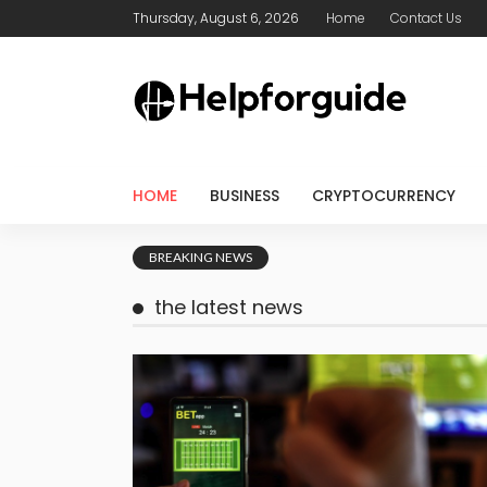
Thursday, August 6, 2026
Home
Contact Us
HOME
BUSINESS
CRYPTOCURRENCY
Bringing Real Time Project Cos
BREAKING NEWS
the latest news