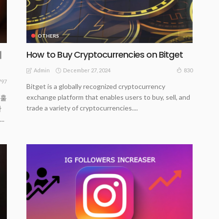
OTHERS
의
How to Buy Cryptocurrencies on Bitget
December 27, 2024
830
Admin
797
Bitget is a globally recognized cryptocurrency
exchange platform that enables users to buy, sell, and
 훌
trade a variety of cryptocurrencies....
안
.