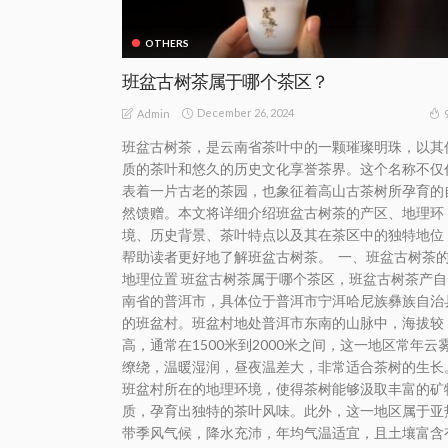
OTHERS
班盆古树茶属于哪个茶区？
December 26, 2024
Admin
班盆古树茶，是云南省茶叶中的一颗璀璨明珠，以其
质的茶叶和悠久的历史文化享誉茶界。这个名称不仅
表着一片古老的茶园，也象征着高山古茶树所孕育的
然馈赠。本文将详细介绍班盆古树茶的产区、地理环
境、历史背景、茶叶特点以及其在茶区中的独特地位
帮助读者更好地了解班盆古树茶。 一、班盆古树茶
地理位置 班盆古树茶属于哪个茶区，班盆古树茶产自
南省的普洱市，具体位于普洱市宁洱哈尼族彝族自治
的班盆村。班盆村地处普洱市东南的山脉中，海拔较
高，通常在1500米到2000米之间，这一地区常年云
缭绕，温暖湿润，昼夜温差大，非常适合茶树的生长
班盆村所在的地理环境，使得茶树能够汲取丰富的矿
质，孕育出独特的茶叶风味。此外，这一地区属于亚
带季风气候，降水充沛，年均气温适宜，且土壤富含