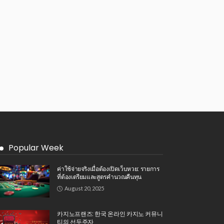
Popular Week
ค่าใช้จ่ายจริงเมื่อต้องเปิดเว็บหวย: รายการ
ที่ต้องเตรียมและสูตรคำนวณคืนทุน
August 20, 2025
카지노프랜즈: 한국 온라인 카지노 커뮤니
티의 선두주자