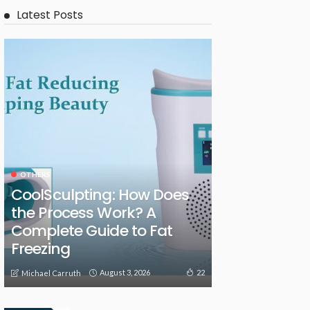
Latest Posts
OTHERS
CoolSculpting: How Does
the Process Work? A
Complete Guide to Fat
Freezing
August 3, 2026
22
Michael Carruth