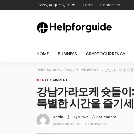
Friday, August 7, 2026
Home
Contact Us
HOME
BUSINESS
CRYPTOCURRENCY
Helpforguide
>
Blog
>
Entertainment
>
강남가라오케 슛돌
ENTERTAINMENT
강남가라오케 슛돌이
특별한 시간을 즐기
July 5, 2025
No Comment
Admin
posted on
Jul. 05, 2025 at 4:06 am