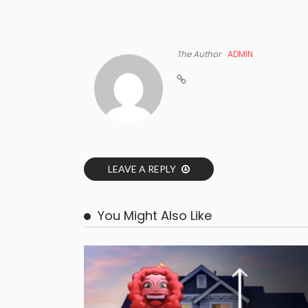
The Author
ADMIN
LEAVE A REPLY
You Might Also Like