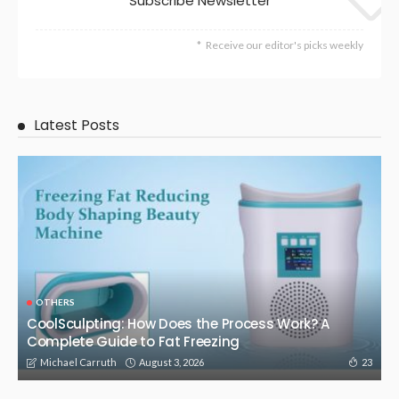
OTHERS
High Purity Peptides for Advanced Scientific Discovery –
QIANMIAO Peptide Research Solutions
February 17, 2026
209
Admin