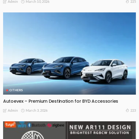
March 10, 2026
225
Admin
OTHERS
Autoevex – Premium Destination for BYD Accessories
March 3, 2026
223
Admin