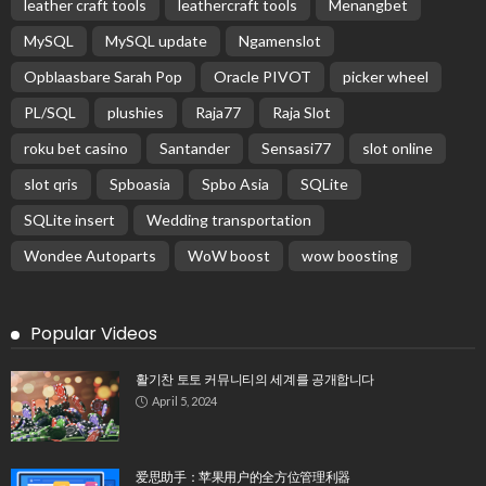
leather craft tools
leathercraft tools
Menangbet
MySQL
MySQL update
Ngamenslot
Opblaasbare Sarah Pop
Oracle PIVOT
picker wheel
PL/SQL
plushies
Raja77
Raja Slot
roku bet casino
Santander
Sensasi77
slot online
slot qris
Spboasia
Spbo Asia
SQLite
SQLite insert
Wedding transportation
Wondee Autoparts
WoW boost
wow boosting
Popular Videos
활기찬 토토 커뮤니티의 세계를 공개합니다
April 5, 2024
爱思助手：苹果用户的全方位管理利器