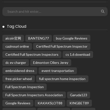
Tag Cloud
aicoin官网
BANTENG77
buy Google Reviews
cazinouri online
Certified Full Spectrum Inspector
Certified Full Spectrum Inspectors
cs 1.6 download
dc ev charger
Edmonton Oilers Jerey
embroidered dress
event transportation
free picker wheel
full spectrum home inspection
Full Spectrum Inspection
Full Spectrum Inspectors Association
Garuda123
Google Reviews
KAKAKSLOT88
KINGBET89