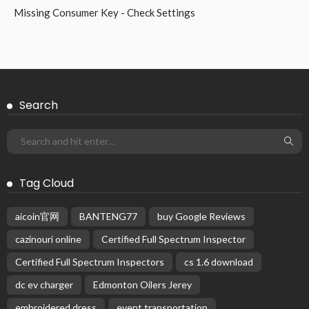
OTHERS
CoolSculpting: How Does the Process Work? A
Complete Guide to Fat Freezing
August 3, 2026
20
Michael Carruth