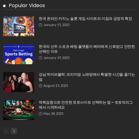
Search
Tag Cloud
aicoin官网
BANTENG77
buy Google Reviews
cazinouri online
Certified Full Spectrum Inspector
Certified Full Spectrum Inspectors
cs 1.6 download
dc ev charger
Edmonton Oilers Jerey
embroidered dress
event transportation