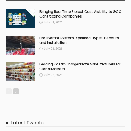
体验
March 13, 2026
400
Admin
Subscribe Newsletter
Receive our editor's picks weekly
Latest Posts