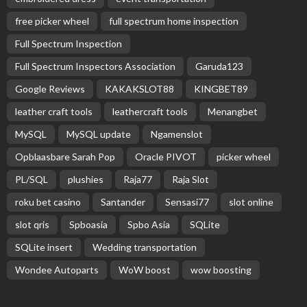
Bringing Real Time Project Cost Visibility to GCC
Contracting Companies
July 31, 2026
Fire Hydrant System Explained: Types, Benefits,
and Installation
July 26, 2026
Leading Plastic Charger Plate Manufacturers for
Global Markets
July 26, 2026
Latest Tweets
Missing Consumer Key - Check Settings