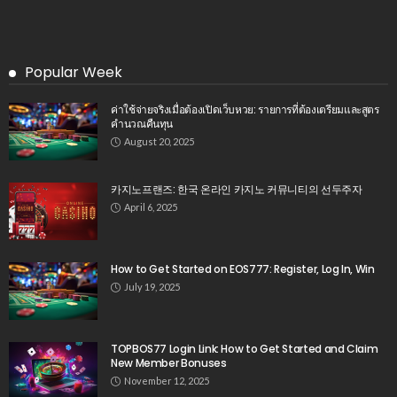
free picker wheel
full spectrum home inspection
Full Spectrum Inspection
Full Spectrum Inspectors Association
Garuda123
Google Reviews
KAKAKSLOT88
KINGBET89
leather craft tools
leathercraft tools
Menangbet
MySQL
MySQL update
Ngamenslot
Opblaasbare Sarah Pop
Oracle PIVOT
picker wheel
PL/SQL
plushies
Raja77
Raja Slot
roku bet casino
Santander
Sensasi77
slot online
slot qris
Spboasia
Spbo Asia
SQLite
SQLite insert
Wedding transportation
Wondee Autoparts
WoW boost
wow boosting
Popular Videos