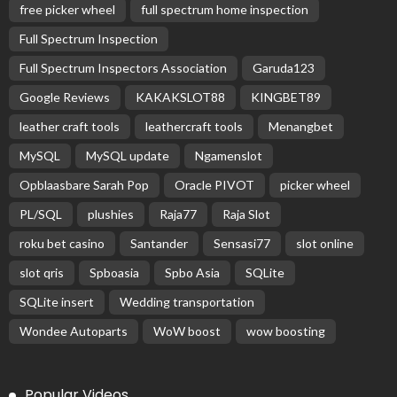
free picker wheel
full spectrum home inspection
Full Spectrum Inspection
Full Spectrum Inspectors Association
Garuda123
Google Reviews
KAKAKSLOT88
KINGBET89
leather craft tools
leathercraft tools
Menangbet
MySQL
MySQL update
Ngamenslot
Opblaasbare Sarah Pop
Oracle PIVOT
picker wheel
PL/SQL
plushies
Raja77
Raja Slot
roku bet casino
Santander
Sensasi77
slot online
slot qris
Spboasia
Spbo Asia
SQLite
SQLite insert
Wedding transportation
Wondee Autoparts
WoW boost
wow boosting
Popular Videos