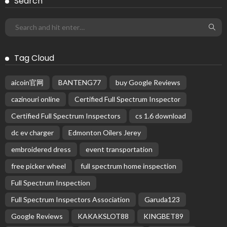
Search
Tag Cloud
aicoin官网
BANTENG77
buy Google Reviews
cazinouri online
Certified Full Spectrum Inspector
Certified Full Spectrum Inspectors
cs 1.6 download
dc ev charger
Edmonton Oilers Jerey
embroidered dress
event transportation
free picker wheel
full spectrum home inspection
Full Spectrum Inspection
Full Spectrum Inspectors Association
Garuda123
Google Reviews
KAKAKSLOT88
KINGBET89