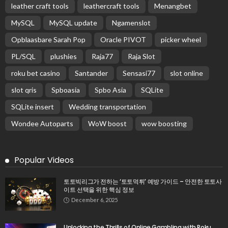
leather craft tools
leathercraft tools
Menangbet
MySQL
MySQL update
Ngamenslot
Opblaasbare Sarah Pop
Oracle PIVOT
picker wheel
PL/SQL
plushies
Raja77
Raja Slot
roku bet casino
Santander
Sensasi77
slot online
slot qris
Spboasia
Spbo Asia
SQLite
SQLite insert
Wedding transportation
Wondee Autoparts
WoW boost
wow boosting
Popular Videos
토토빅리그가 전하는 ‘토토먹튀’ 예방 가이드 – 안전한 토토사
이트 선택을 위한 핵심 정보
December 6, 2025
Unlocking the Thrills of Online Gambling with Roku