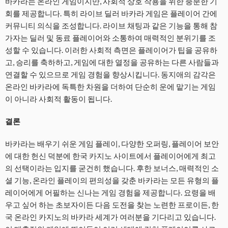
바카라는 온라인 게임이지만, 사회적 상호 작용을 위한 충분한 기
회를 제공합니다. 특히 라이브 딜러 바카라 게임은 플레이어 간에
커뮤니티 의식을 조성합니다. 라이브 채팅과 같은 기능을 통해 참
가자는 딜러 및 동료 플레이어와 소통하여 매력적인 분위기를 조
성할 수 있습니다. 이러한 사회적 측면은 플레이어가 팁을 공유하
고, 승리를 축하하고, 게임에 대한 열정을 공유하는 다른 사람들과
연결할 수 있으므로 게임 경험을 향상시킵니다. 동지애의 감각은
온라인 바카라에 독특한 차원을 더하여 단순히 운에 맡기는 게임
이 아니라 사회적 활동이 됩니다.
결론
바카라는 배우기 쉬운 게임 플레이, 다양한 오퍼링, 플레이어 보안
에 대한 헌신 덕분에 한국 카지노 사이트에서 플레이어에게 최고
의 선택이라는 입지를 굳건히 했습니다. 후한 보너스, 매력적인 소
셜 기능, 온라인 플레이의 편의성을 갖춘 바카라는 모든 유형의 플
레이어에게 어필하는 신나는 게임 경험을 제공합니다. 요령을 배
우고 싶어 하는 초보자이든 다음 도전을 찾는 노련한 프로이든, 한
국 온라인 카지노의 바카라 세계가 여러분을 기다리고 있습니다.