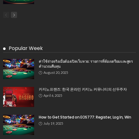
Popular Week
ค่าใช้จ่ายจริงเมื่อต้องเปิดเว็บหวย: รายการที่ต้องเตรียมและสูตร
คำนวณคืนทุน
August 20, 2025
카지노프랜즈: 한국 온라인 카지노 커뮤니티의 선두주자
April 6, 2025
How to Get Started on EOS777: Register, Log In, Win
July 19, 2025