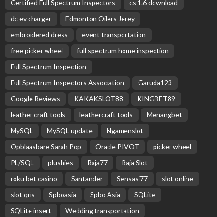
Certified Full Spectrum Inspectors
cs 1.6 download
dc ev charger
Edmonton Oilers Jerey
embroidered dress
event transportation
free picker wheel
full spectrum home inspection
Full Spectrum Inspection
Full Spectrum Inspectors Association
Garuda123
Google Reviews
KAKAKSLOT88
KINGBET89
leather craft tools
leathercraft tools
Menangbet
MySQL
MySQL update
Ngamenslot
Opblaasbare Sarah Pop
Oracle PIVOT
picker wheel
PL/SQL
plushies
Raja77
Raja Slot
roku bet casino
Santander
Sensasi77
slot online
slot qris
Spboasia
Spbo Asia
SQLite
SQLite insert
Wedding transportation