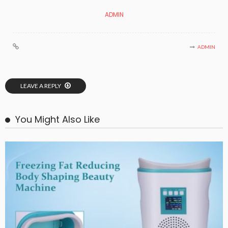
ADMIN
ADMIN
LEAVE A REPLY
You Might Also Like