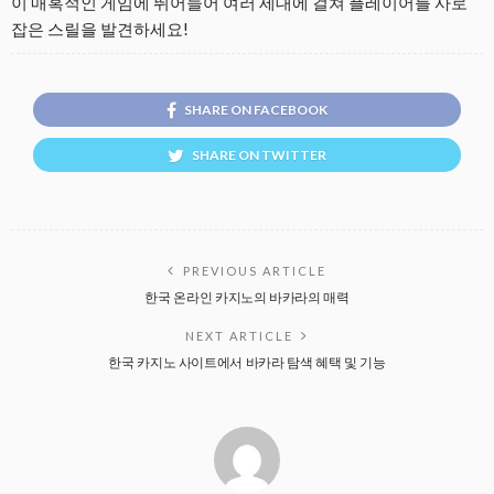
이 매혹적인 게임에 뛰어들어 여러 세대에 걸쳐 플레이어를 사로
잡은 스릴을 발견하세요!
SHARE ON FACEBOOK
SHARE ON TWITTER
PREVIOUS ARTICLE
한국 온라인 카지노의 바카라의 매력
NEXT ARTICLE
한국 카지노 사이트에서 바카라 탐색 혜택 및 기능