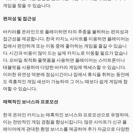
게임을 찾을 수 있습니다.
편의성 및 접근성
바카라를 온라인으로 플레이하면 타의 추종을 불허하는 편의성과
접근성을 제공합니다. 한국 카지노 사이트를 이용하면 플레이어는
집에서 편안하게 또는 이동 중에 좋아하는 게임을 즐길 수 있습니
다. 시간과 비용이 많이 드는 실제 카지노로 이동할 필요가 없습니
다. 모바일 최적화 플랫폼을 사용하면 플레이어는 스마트폰이나
태블릿을 사용하여 다양한 바카라 게임에 액세스할 수 있습니다.
이러한 유연성 덕분에 점심시간이나 집에서 휴식을 취하는 동안에
도 즉흥적인 게임 세션이 가능하여 그 어느 때보다 쉽게 게임에 참
여할 수 있습니다.
매력적인 보너스와 프로모션
한국 온라인 카지노는 매혹적인 보너스와 프로모션으로 유명하며,
이는 전반적인 게임 경험을 향상시킵니다. 많은 사이트가 신규 플
레이어에게 관대한 환영 보너스를 제공하여 추가 자금으로 다양한