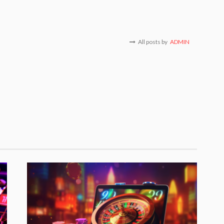
All posts by
ADMIN