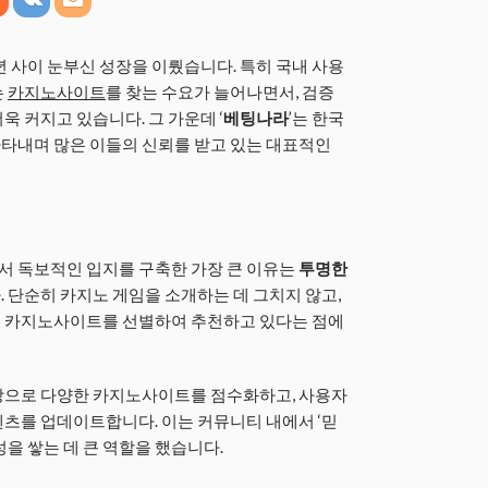
년 사이 눈부신 성장을 이뤘습니다. 특히 국내 사용
는
카지노사이트
를 찾는 수요가 늘어나면서, 검증
 커지고 있습니다. 그 가운데 ‘
베팅나라
’는 한국
타내며 많은 이들의 신뢰를 받고 있는 대표적인
 독보적인 입지를 구축한 가장 큰 이유는
투명한
. 단순히 카지노 게임을 소개하는 데 그치지 않고,
는 카지노사이트를 선별하여 추천하고 있다는 점에
탕으로 다양한 카지노사이트를 점수화하고, 사용자
츠를 업데이트합니다. 이는 커뮤니티 내에서 ‘믿
을 쌓는 데 큰 역할을 했습니다.