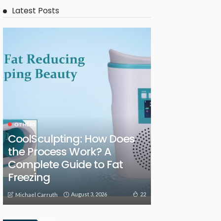
Latest Posts
OTHERS
CoolSculpting: How Does
the Process Work? A
Complete Guide to Fat
Freezing
August 3, 2026
22
Michael Carruth