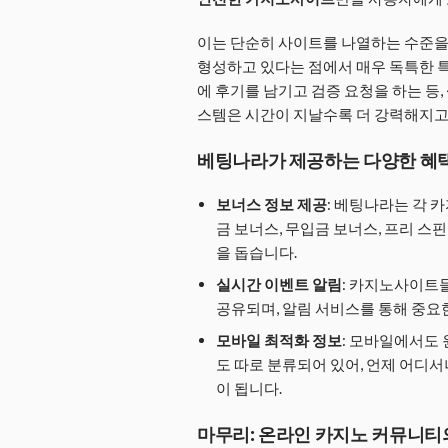
이는 단순히 사이트를 나열하는 수준을
형성하고 있다는 점에서 매우 독특한 특
에 후기를 남기고 검증 요청을 하는 등,
스템은 시간이 지날수록 더 강력해지고
베팅나라가 제공하는 다양한 혜
보너스 정보 제공
: 베팅나라는 각 
금 보너스, 무입금 보너스, 프리 
을 돕습니다.
실시간 이벤트 알림
: 카지노사이트
공유되며, 알림 서비스를 통해 중요
모바일 최적화 정보
: 모바일에서도
도 따로 분류되어 있어, 언제 어디
이 됩니다.
마무리: 온라인 카지노 커뮤니티