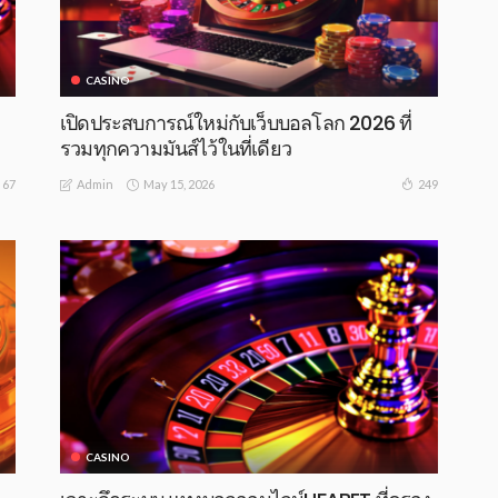
CASINO
เปิดประสบการณ์ใหม่กับเว็บบอลโลก 2026 ที่
รวมทุกความมันส์ไว้ในที่เดียว
May 15, 2026
67
249
Admin
CASINO