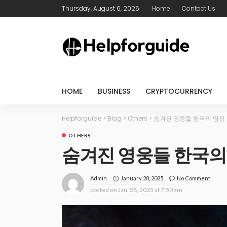
Thursday, August 6, 2026
Home
Contact Us
HOME
BUSINESS
CRYPTOCURRENCY
Helpforguide
>
Blog
>
Others
>
숨겨진 영웅들 한국의 탐정
OTHERS
숨겨진 영웅들 한국의
January 28, 2025
No Comment
Admin
posted on
Jan. 28, 2025 at 7:50 am