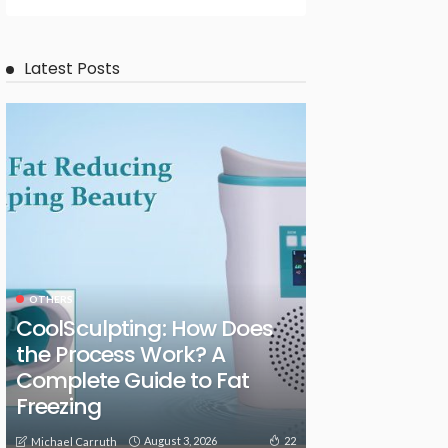
Latest Posts
OTHERS
CoolSculpting: How Does
the Process Work? A
Complete Guide to Fat
Freezing
August 3, 2026
22
Michael Carruth