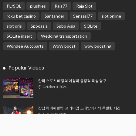
OTHERS
CoolSculpting: How Does the Process Work? A
Complete Guide to Fat Freezing
August 3, 2026
22
Michael Carruth
Bringing Real Time Project Cost Visibility to GCC
Contracting Companies
July 31, 2026