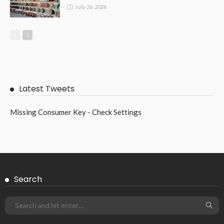
March 3, 2026
222
Admin
OTHERS
LED 12VAC Landscape Lighting Manufacturer: Realdo’s Latest
Solutions in Lighting Technology
February 22, 2026
220
Admin