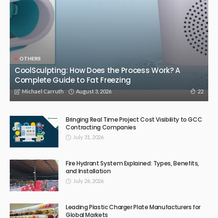
OTHERS
Jobs DB HK Alternatives – Discover Smart AI Job Matching
with OfferToday
March 10, 2026
222
Admin
OTHERS
Autoevex – Premium Destination for BYD Accessories