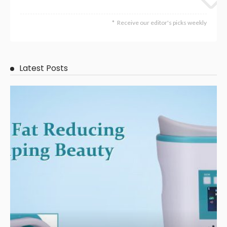
OTHERS
jnetoto: Panduan Memilih Bandar Slot yang Aman dan
Terpercaya
March 12, 2026
210
Admin