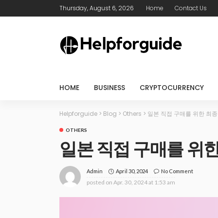
Thursday, August 6, 2026
Home
Contact Us
HOME
BUSINESS
CRYPTOCURRENCY
Helpforguide
>
Blog
>
Others
>
일본 직접 구매를 위한 최종
OTHERS
일본 직접 구매를 위
April 30, 2024
No Comment
Admin
posted on
Apr. 30, 2024 at 1:53 am