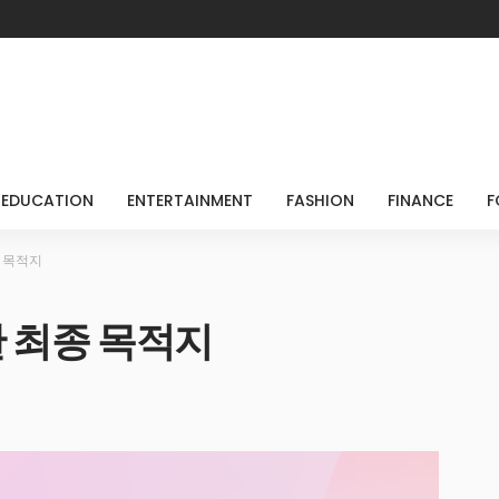
EDUCATION
ENTERTAINMENT
FASHION
FINANCE
F
 목적지
한 최종 목적지