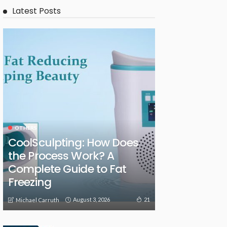
Latest Posts
OTHERS
CoolSculpting: How Does
the Process Work? A
Complete Guide to Fat
Freezing
August 3, 2026
21
Michael Carruth