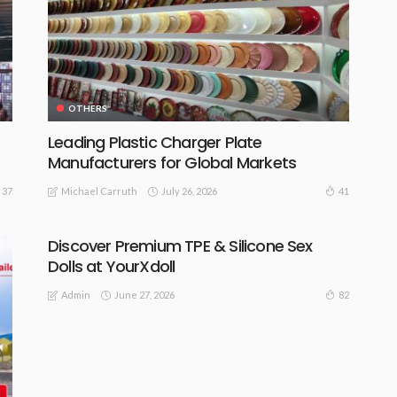
OTHERS
Leading Plastic Charger Plate
Manufacturers for Global Markets
July 26, 2026
37
41
Michael Carruth
Discover Premium TPE & Silicone Sex
Dolls at YourXdoll
June 27, 2026
82
Admin