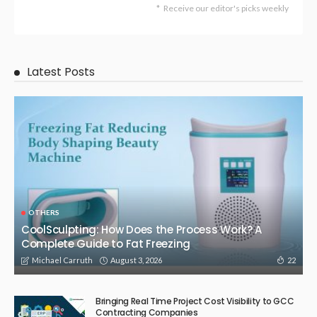
OTHERS
High Purity Peptides for Advanced Scientific Discovery –
QIANMIAO Peptide Research Solutions
February 17, 2026
207
Admin
OTHERS