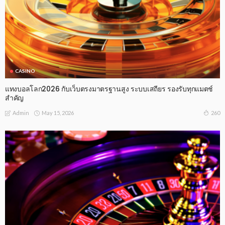
CASINO
แทงบอลโลก2026 กับเว็บตรงมาตรฐานสูง ระบบเสถียร รองรับทุกแมตช์
สำคัญ
May 15, 2026
260
Admin