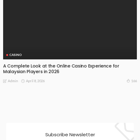
CASINO
A Complete Look at the Online Casino Experience for
Malaysian Players in 2026
April 8, 2026
166
Admin
Subscribe Newsletter