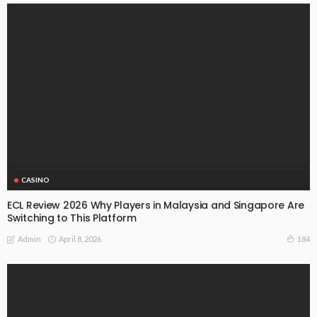
CASINO
ECL Review 2026 Why Players in Malaysia and Singapore Are
Switching to This Platform
April 8, 2026
184
Admin