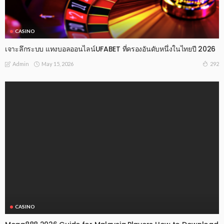
CASINO
เจาะลึกระบบ แทงบอลออนไลน์UFABET ที่ครองอันดับหนึ่งในไทยปี 2026
May 15, 2026
292
Admin
CASINO