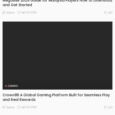
Mega888 2026 Guide for Malaysia Players How to Download
and Get Started
April 8, 2026
185
Admin
CASINO
Crown88 A Global Gaming Platform Built for Seamless Play
and Real Rewards
April 8, 2026
163
Admin