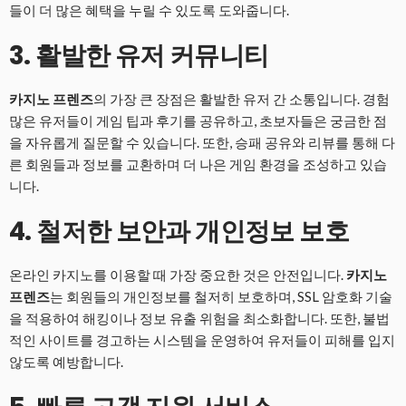
들이 더 많은 혜택을 누릴 수 있도록 도와줍니다.
3. 활발한 유저 커뮤니티
카지노 프렌즈
의 가장 큰 장점은 활발한 유저 간 소통입니다. 경험
많은 유저들이 게임 팁과 후기를 공유하고, 초보자들은 궁금한 점
을 자유롭게 질문할 수 있습니다. 또한, 승패 공유와 리뷰를 통해 다
른 회원들과 정보를 교환하며 더 나은 게임 환경을 조성하고 있습
니다.
4. 철저한 보안과 개인정보 보호
온라인 카지노를 이용할 때 가장 중요한 것은 안전입니다.
카지노
프렌즈
는 회원들의 개인정보를 철저히 보호하며, SSL 암호화 기술
을 적용하여 해킹이나 정보 유출 위험을 최소화합니다. 또한, 불법
적인 사이트를 경고하는 시스템을 운영하여 유저들이 피해를 입지
않도록 예방합니다.