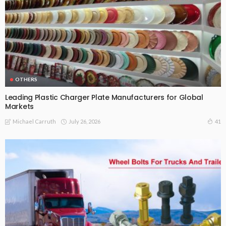
OTHERS
Leading Plastic Charger Plate Manufacturers for Global
Markets
July 26, 2026
41
Michael Carruth