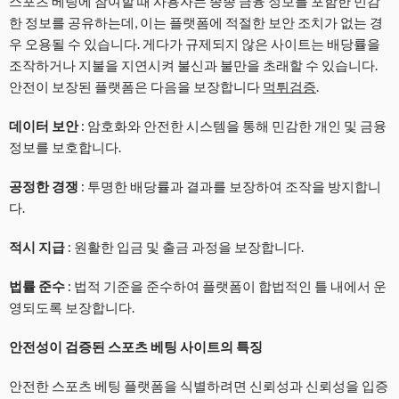
스포츠 베팅에 참여할 때 사용자는 종종 금융 정보를 포함한 민감
한 정보를 공유하는데, 이는 플랫폼에 적절한 보안 조치가 없는 경
우 오용될 수 있습니다. 게다가 규제되지 않은 사이트는 배당률을
조작하거나 지불을 지연시켜 불신과 불만을 초래할 수 있습니다.
안전이 보장된 플랫폼은 다음을 보장합니다
먹튀검증
.
데이터 보안
: 암호화와 안전한 시스템을 통해 민감한 개인 및 금융
정보를 보호합니다.
공정한 경쟁
: 투명한 배당률과 결과를 보장하여 조작을 방지합니
다.
적시 지급
: 원활한 입금 및 출금 과정을 보장합니다.
법률 준수
: 법적 기준을 준수하여 플랫폼이 합법적인 틀 내에서 운
영되도록 보장합니다.
안전성이 검증된 스포츠 베팅 사이트의 특징
안전한 스포츠 베팅 플랫폼을 식별하려면 신뢰성과 신뢰성을 입증