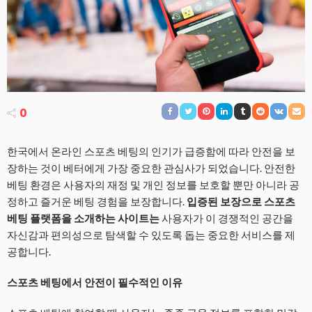
0
한국에서 온라인 스포츠 베팅의 인기가 급증함에 따라 안전을 보
장하는 것이 베터에게 가장 중요한 관심사가 되었습니다. 안전한
베팅 환경은 사용자의 재정 및 개인 정보를 보호할 뿐만 아니라 공
정하고 즐거운 베팅 경험을 보장합니다.
입증된 보장으로 스포츠
베팅 플랫폼을 소개하는 사이트는
사용자가 이 경쟁적인 공간을
자신감과 편의성으로 탐색할 수 있도록 돕는 중요한 서비스를 제
공합니다.
스포츠 베팅에서 안전이 필수적인 이유