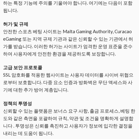
하는 특정 기능에 주의를 기울여야 합니다. 여기에는 다음이 포함
됩니다.
허가 및 규제
안전한 스포츠 베팅 사이트는 Malta Gaming Authority, Curacao
eGaming 또는 지역 규제 기관과 같은 신뢰할 수 있는 기관에서 허
가를 받습니다. 이러한 허가는 사이트가 엄격한 운영 표준을 준수
하여 사용자에게 안전한 환경을 제공하도록 보장합니다.
고급 보안 프로토콜
SSL 암호화를 적용한 웹사이트는 사용자 데이터를 사이버 위협으
로부터 보호합니다. 다중 요소 인증과 방화벽은 무단 액세스와 사
기에 대한 추가 방어 계층입니다.
정책의 투명성
신뢰할 수 있는 플랫폼은 보너스 요구 사항, 출금 프로세스, 베팅 한
도와 같은 측면을 포괄하여 규칙, 약관 및 조건을 명확하게 설명합
니다 . 투명성은 신뢰를 촉진하고 사용자가 정보에 입각한 결정을
내리는 데 도움이 됩니다.