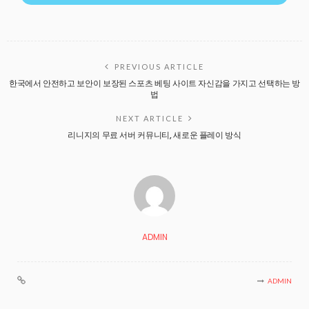
PREVIOUS ARTICLE
한국에서 안전하고 보안이 보장된 스포츠 베팅 사이트 자신감을 가지고 선택하는 방
법
NEXT ARTICLE
리니지의 무료 서버 커뮤니티, 새로운 플레이 방식
ADMIN
ADMIN