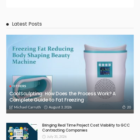
OTHERS
jnetoto: Panduan Memilih Bandar Slot yang Aman dan
Terpercaya
March 12, 2026
209
Admin
OTHERS