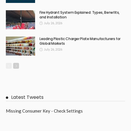
Jobs DB HK Alternatives – Discover Smart AI Job Matching
with OfferToday
March 10, 2026
221
Admin
OTHERS
Autoevex – Premium Destination for BYD Accessories
March 3, 2026
217
Admin