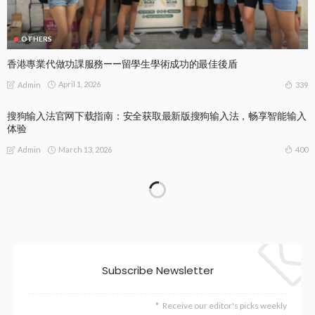
OTHERS
香港專業代做功課服務——留學生學術成功的最佳後盾
April 1, 2026
339
Admin
搜狗输入法官网下载指南：安全获取最新版搜狗输入法，畅享智能输入
体验
March 13, 2026
400
Admin