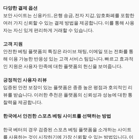
다양한 결제 옵션
보안 사이트는 신용카드, 은행 송금, 전자 지갑, 암호화폐를 포함한
여러 가지 신뢰할 수 있는 결제 방법을 제공합니다. 이를 통해 사용
자는 자신 있게 편리하게 거래할 수 있습니다.
고객 지원
안전한 베팅 플랫폼의 특징은 라이브 채팅, 이메일 또는 전화를 통
해 이용 가능한 반응성 있는 고객 서비스 팀입니다. 빠르고 효과적
인 지원은 사용자 만족에 대한 플랫폼의 헌신을 보여줍니다.
긍정적인 사용자 리뷰
입증된 안전 보장이 있는 플랫폼은 종종 높은 평점과 호의적인 리
뷰를 받습니다. 이러한 추천은 플랫폼의 신뢰성과 성능에 대한 통
찰력을 제공합니다.
한국에서 안전한 스포츠 베팅 사이트를 선택하는 방법
한국 베터의 경우 검증된 스포츠 베팅 플랫폼을 소개하는 사이트
를 사용하는 것이 시작하기에 가장 신뢰할 수 있는 방법입니다. 이