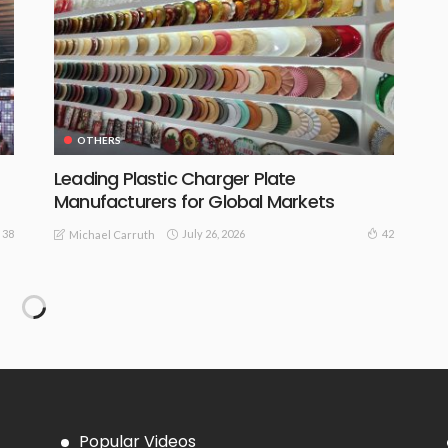
OTHERS
Leading Plastic Charger Plate
Manufacturers for Global Markets
July 26, 2026
38
42
Michael Carruth
Discover Premium TPE & Silicone Sex
Dolls at YourXdoll
June 27, 2026
87
Admin