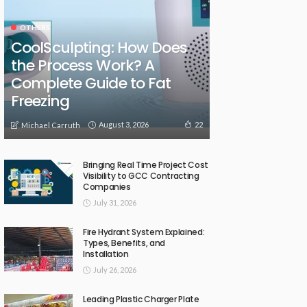
OTHERS
CoolSculpting: How Does
the Process Work? A
Complete Guide to Fat
Freezing
August 3, 2026
22
Michael Carruth
Bringing Real Time Project Cost
Visibility to GCC Contracting
Companies
July 31, 2026
Fire Hydrant System Explained:
Types, Benefits, and
Installation
July 26, 2026
Leading Plastic Charger Plate