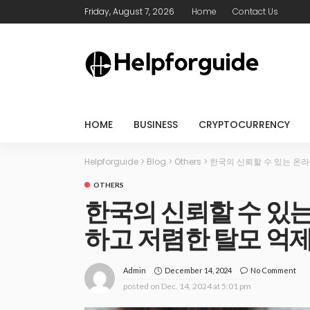
Friday, August 7, 2026
Home
Contact Us
HOME
BUSINESS
CRYPTOCURRENCY
Helpforguide
>
Blog
>
Others
>
한국의 신뢰할 수 있는 온
OTHERS
한국의 신뢰할 수 있
하고 저렴한 탈모 억
December 14, 2024
No Comment
Admin
posted on
Dec. 14, 2024 at 5:01 pm