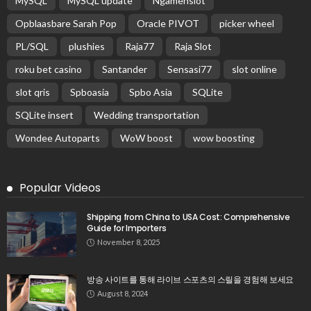
MySQL
MySQL update
Ngamenslot
Opblaasbare Sarah Pop
Oracle PIVOT
picker wheel
PL/SQL
plushies
Raja77
Raja Slot
roku bet casino
Santander
Sensasi77
slot online
slot qris
Spboasia
Spbo Asia
SQLite
SQLite insert
Wedding transportation
Wondee Autoparts
WoW boost
wow boosting
Popular Videos
Shipping from China to USA Cost: Comprehensive
Guide for Importers
November 8, 2025
방송 사이트를 통해 라이브 스포츠의 스릴을 경험해 보세요
August 8, 2024