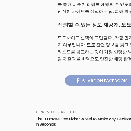
를 통해 비슷한 피해를 예방할 수 있도
안전한 사이트를 선택하는 팁, 피해 발
신뢰할 수 있는 정보 제공처, 토
토토사이트 선택이 고민될 때, 가장 먼
지 여부입니다.
토토
관련 정보를 찾고
리스트를 참고하는 것이 가장 현명한 방
검증 결과를 바탕으로 안전한 베팅 환
SHARE ON FACEBOOK
PREVIOUS ARTICLE
The Ultimate Free Picker Wheel to Make Any Decisio
in Seconds