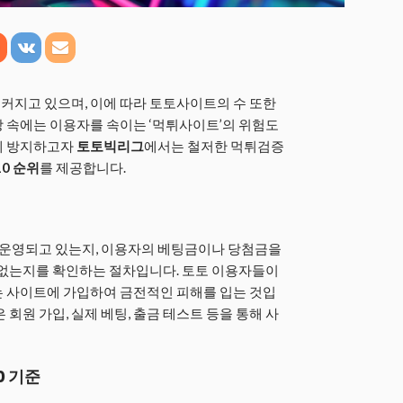
욱 커지고 있으며, 이에 따라 토토사이트의 수 또한
 속에는 이용자를 속이는 ‘먹튀사이트’의 위험도
에 방지하고자
토토빅리그
에서는 철저한 먹튀검증
10 순위
를 제공합니다.
운영되고 있는지, 이용자의 베팅금이나 당첨금을
 없는지를 확인하는 절차입니다. 토토 이용자들이
는 사이트에 가입하여 금전적인 피해를 입는 것입
 회원 가입, 실제 베팅, 출금 테스트 등을 통해 사
0 기준