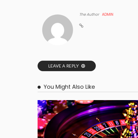
The Author
ADMIN
LEAVE A REPLY
You Might Also Like