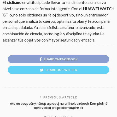
El
ciclismo
en altitud puede llevar tu rendimiento a un nuevo
nivel si se entrena de forma inteligente. Con el
HUAWEI WATCH
GT 6
, no solo obtienes un reloj deportivo, sino un entrenador
personal que analiza tu cuerpo, optimiza tu plan y te acompaña
en cada pedalada. Ya seas ciclista amateur o avanzado, esta
combinación de ciencia, tecnología y disciplina te ayudará a
alcanzar tus objetivos con mayor seguridad y eficacia.
SHARE ON FACEBOOK
SHARE ON TWITTER
PREVIOUS ARTICLE
Ako na bezpečný nákup a predaj na online bazároch: Kompletný
sprievodca pre predamkupim.sk
NEXT ARTICLE