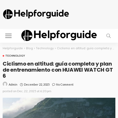
Helpforguide
>
Blog
>
Technology
>
Ciclismo en altitud: guía completa y plan de entrenamiento con HUAWEI WATCH GT 6
TECHNOLOGY
Ciclismo en altitud: guía completa y plan
de entrenamiento con HUAWEI WATCH GT
6
December 22, 2025
No Comment
Admin
posted on
Dec. 22, 2025 at 6:20 pm