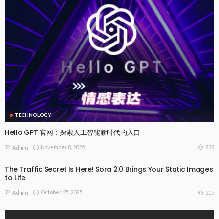
TECHNOLOGY
Hello GPT 官网：探索人工智能新时代的入口
November 8, 2025
838
Admin
The Traffic Secret Is Here! Sora 2.0 Brings Your Static Images
to Life
October 25, 2025
515
Admin