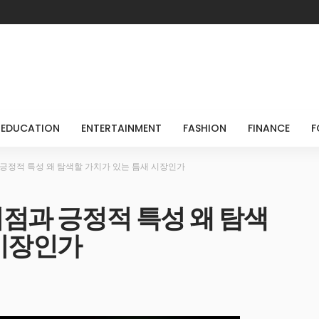
EDUCATION
ENTERTAINMENT
FASHION
FINANCE
F
긍정적 특성 왜 탐색할 가치가 있는 틈새 시장인가
점과 긍정적 특성 왜 탐색
 시장인가