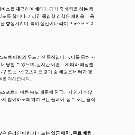
서비스를 제공하여 베터가 경기 중 베팅을 하는 동
있도록 합니다. 이러한 몰입형 경험은 베팅을 더욱
을 향상시키며, 특히 접전이나 라이브 e스포츠 이
스포츠 베팅의 두드러진 특징입니다. 이를 통해 사
베팅할 수 있으며, 실시간 이벤트에 따라 배당률
야구 또는 e스포츠이든 경기 중 베팅은 베터가 경
분을 더해줍니다.
 e스포츠의 빠른 속도 때문에 한국에서 인기가 많
까지 참여하도록 하여 모든 플레이, 점수 또는 움직
 많은 온라인 베팅 사이트는
입금 매치
,
무료 베팅
,